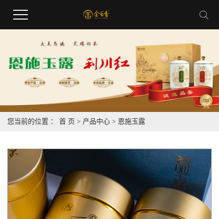
您当前的位置 ：
首 页
>
产品中心
>
恩施玉露