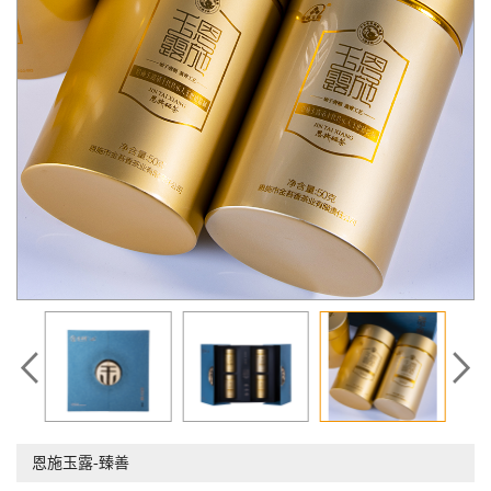
恩施玉露-臻善