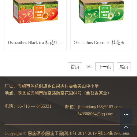
Osmanthus Black tea 桂花红茶50g
Osmanthus Green tea 桂花玉露50g
首页
1/6
下一页
尾页
厂址：恩施市芭蕉侗族乡白果树村委会尖山坪小学
地点：湖北省恩施市航空路航空花园64号（金苔香茶业）
电话：86-718 — 8465331
邮箱：
jintaixiang168@163.com
349308064@qq.com
Copyright © 恩施硒茶|恩施玉露|利川红 2014-2019
鄂ICP备19023906