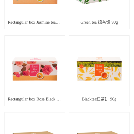
Rectangular box Jasmine tea茉莉花茶 90g
Green tea 绿茶饼 90g
Rectangular box Rose Black tea 玫瑰红茶 50g
Blacktea红茶饼 90g