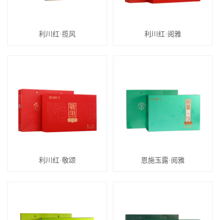
利川红·揽风
利川红·阅雅
利川红·敬颂
恩施玉露·阅雅